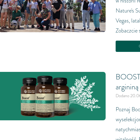
w historii 
Nature's Su
Vegas, lat
Zobaczcie 
C
BOOST -
argininą
Dodano 20.0
Poznaj Boo
wyselekcj
natychmias
witalność.