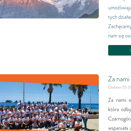
umożliwiaj
tych dział
Zachęcamy 
nam się os
C
Za nami
Dodano 05.0
Za nami w
która odby
Czarnogór
wspaniała 