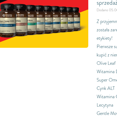
sprzeda
Dodano 05.0
Z przyjemn
została za
etykiety!
Pierwsze s
kupić z nie
Olive Leaf
Witamina
Super Om
Cynk ALT
Witamina 
Lecytyna
Gentle Mo