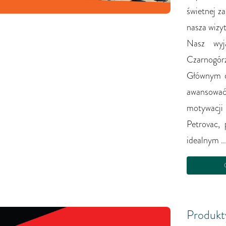
świetnej z
nasza wizy
Nasz wyj
Czarnogó
Głównym c
awansować
motywacji
Petrovac,
idealnym ..
C
Produkty