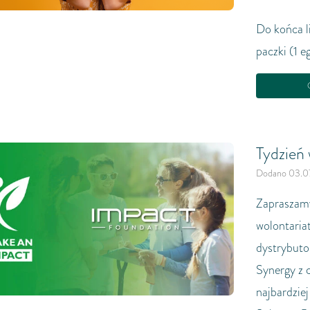
Do końca l
paczki (1 e
C
Tydzień
Dodano 03.0
Zapraszamy
wolontaria
dystrybuto
Synergy z 
najbardzie