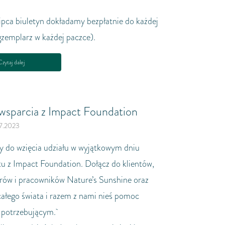
Irlandia
ipca biuletyn dokładamy bezpłatnie do każdej
Włochy
gzemplarz w każdej paczce).
Łotwa
Litwa
zytaj dalej
Luksemburg
Malta
Niderlandy
 wsparcia z Impact Foundation
Poland
7.2023
Portugalia
 do wzięcia udziału w wyjątkowym dniu
Rumunia
tu z Impact Foundation. Dołącz do klientów,
Słowacja
rów i pracowników Nature’s Sunshine oraz
Słowenia
całego świata i razem z nami nieś pomoc
Hiszpania
j potrzebującym.
Szwecja