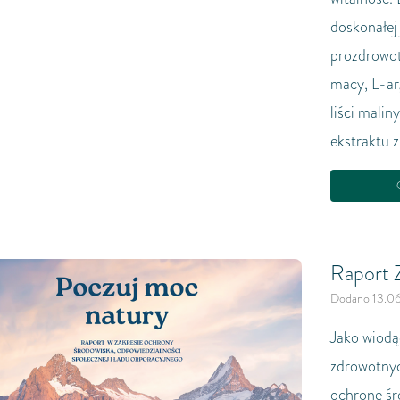
doskonałej
prozdrowot
macy, L-ar
liści malin
ekstraktu z
C
Raport 
Dodano 13.0
Jako wiodą
zdrowotnyc
ochronę śro