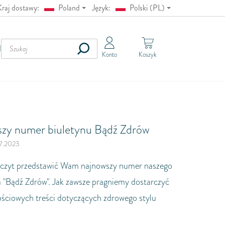
Kraj dostawy:
Poland
Język:
Polski (PL)
Austria
English (EN)
Belgia
Pусский (RU)
IA
Konto
Koszyk
Bułgaria
Lietuvių (LT)
Chorwacja
Latviešu (LV)
Cypr
Yкраїнська (UA)
Czechy
German (DE)
Dania
zy numer biuletynu Bądź Zdrów
Estonia
7.2023
Finlandia
czyt przedstawić Wam najnowszy numer naszego
Francja
a "Bądź Zdrów". Jak zawsze pragniemy dostarczyć
Niemcy
ciowych treści dotyczących zdrowego stylu
Grecja
Węgry