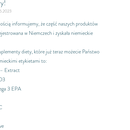
ży!
6.2023
ością informujemy, że część naszych produktów
rejestrowana w Niemczech i zyskała niemieckie
uplementy diety, które już teraz możecie Państwo
mieckimi etykietami to:
 – Extract
 D3
ega 3 EPA
C
ve