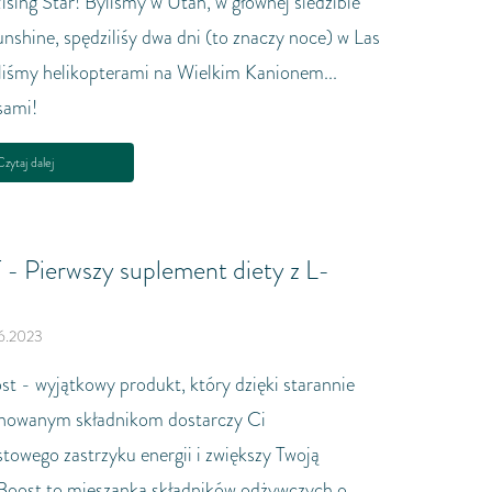
Rising Star! Byliśmy w Utah, w głównej siedzibie
nshine, spędziliśy dwa dni (to znaczy noce) w Las
aliśmy helikopterami na Wielkim Kanionem...
sami!
zytaj dalej
 Pierwszy suplement diety z L-
6.2023
st - wyjątkowy produkt, który dzięki starannie
onowanym składnikom dostarczy Ci
towego zastrzyku energii i zwiększy Twoją
 Boost to mieszanka składników odżywczych o