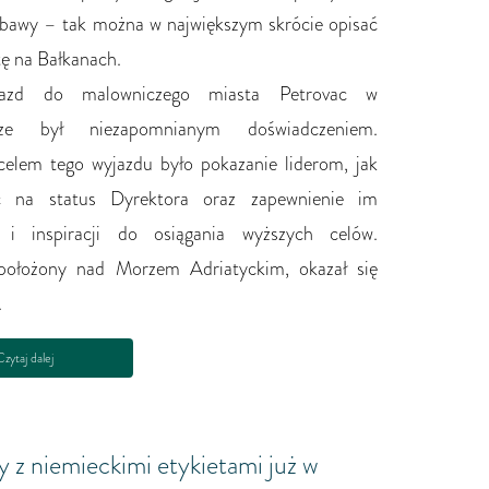
abawy – tak można w największym skrócie opisać
tę na Bałkanach.
azd do malowniczego miasta Petrovac w
rze był niezapomnianym doświadczeniem.
elem tego wyjazdu było pokazanie liderom, jak
 na status Dyrektora oraz zapewnienie im
 i inspiracji do osiągania wyższych celów.
 położony nad Morzem Adriatyckim, okazał się
.
zytaj dalej
 z niemieckimi etykietami już w