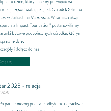
 lipca to dzień, który chcemy poświęcić na
United Kingdom
 małej części świata, jaką jest Ośrodek Szkolno-
zy w Jurkach na Mazowszu. W ramach akcji
sparcia z Impact Foundation” postanowiliśmy
arunki bytowe podopiecznych ośrodka, którymi
osprawne dzieci.
zegóły i dołącz do nas.
zytaj dalej
tar 2023 - relacja
7.2023
 Po pandemicznej przerwie odbyło się największe