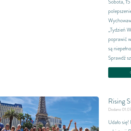
Sobota, 15
polepszenie
Wychowawc
„Tydzień W
poprawić w
są niepełn
Sprawdź szc
C
Rising S
Dodano 01.0
Udało się!