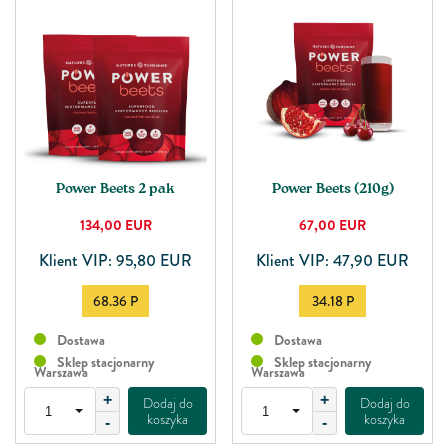
Power Beets 2 pak
Power Beets (210g)
134,00
EUR
67,00
EUR
Klient VIP: 95,80 EUR
Klient VIP: 47,90 EUR
68.36 P
34.18 P
Dostawa
Dostawa
Sklep stacjonarny
Sklep stacjonarny
Warszawa
Warszawa
+
+
Dodaj do
Dodaj do
koszyka
koszyka
-
-