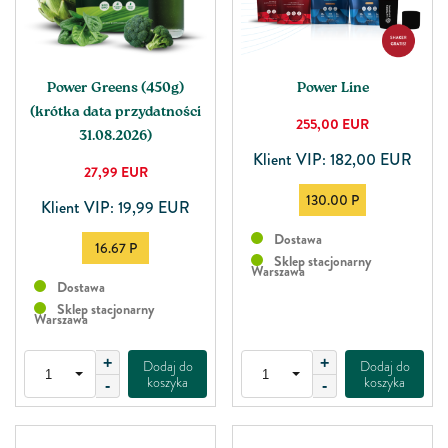
Power Greens (450g)
Power Line
(krótka data przydatności
255,00
EUR
31.08.2026)
Klient VIP: 182,00 EUR
27,99
EUR
130.00 P
Klient VIP: 19,99 EUR
Dostawa
16.67 P
Sklep stacjonarny
Warszawa
Dostawa
Sklep stacjonarny
Warszawa
+
+
Dodaj do
Dodaj do
koszyka
koszyka
-
-