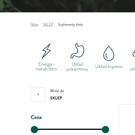
Sklep
SKLEP
Suplementy diety
Energia i
Układ
Układ krążenia
metabolizm
pokarmowy
od
Wróć do
SKLEP
Cena