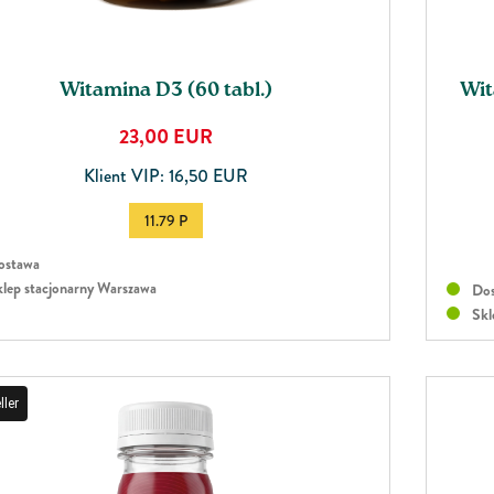
Witamina D3 (60 tabl.)
Wit
23,00
EUR
Klient VIP: 16,50 EUR
11.79 P
stawa
lep stacjonarny Warszawa
Dos
Skl
ller