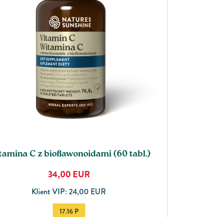
tamina C z bioﬂawonoidami (60 tabl.)
34,00
EUR
Klient VIP: 24,00 EUR
17.16 P