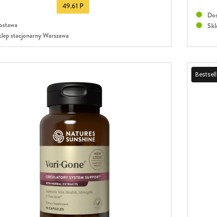
49.61 P
Dos
stawa
Skl
lep stacjonarny Warszawa
Bestsell