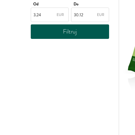
Od
Do
EUR
EUR