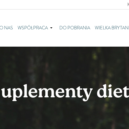
O NAS
WSPÓŁPRACA
DO POBRANIA
WIELKA BRYTAN
uplementy die