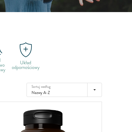
Irlandia
Włochy
Łotwa
Litwa
Luksemburg
Malta
d
Niderlandy
Układ
owo
odpornościowy
owy
Poland
Portugalia
Sortuj według
Rumunia
Nazwy A-Z
Słowacja
Słowenia
Hiszpania
Szwecja