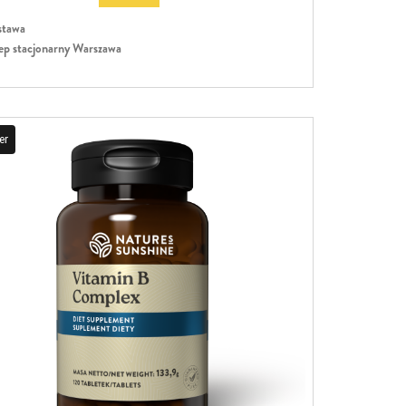
tawa
ep stacjonarny Warszawa
er