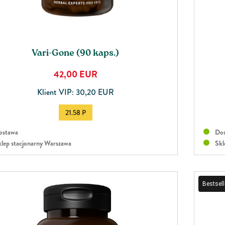
Vari-Gone (90 kaps.)
42,00
EUR
Klient VIP: 30,20 EUR
21.58 P
stawa
Dos
lep stacjonarny Warszawa
Skl
Bestsell