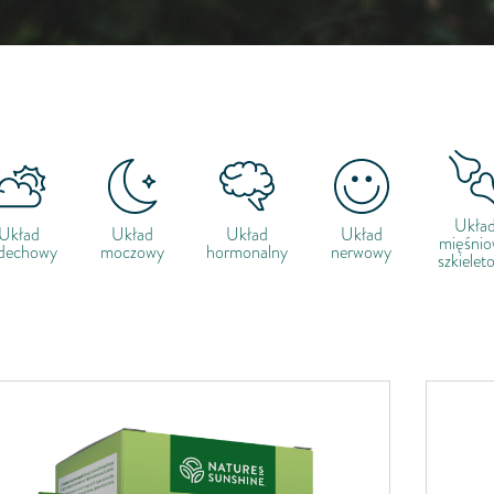
Ukła
Układ
Układ
Układ
Układ
mięśni
dechowy
moczowy
hormonalny
nerwowy
szkielet