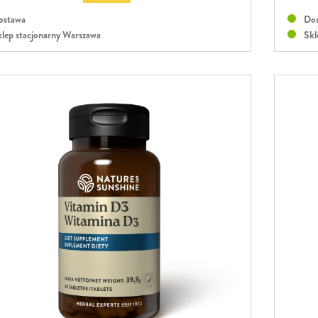
stawa
Dos
lep stacjonarny Warszawa
Skl