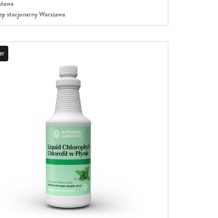
tawa
ep stacjonarny Warszawa
er