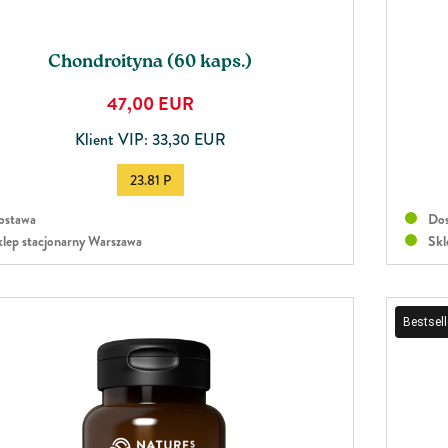
Chondroityna (60 kaps.)
47,00
EUR
Klient VIP: 33,30 EUR
23.81 P
stawa
Dos
lep stacjonarny Warszawa
Skl
Bestsell