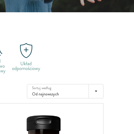
Irlandia
Włochy
Łotwa
Litwa
Luksemburg
Malta
d
Niderlandy
Układ
owo
odpornościowy
owy
Poland
Portugalia
Sortuj według
Rumunia
Od najnowszych
Słowacja
Słowenia
Hiszpania
Szwecja