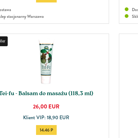
stawa
Dos
lep stacjonarny Warszawa
Skl
ller
Tei-fu - Balsam do masażu (118,3 ml)
26,00
EUR
Klient VIP: 18,90 EUR
14.46 P