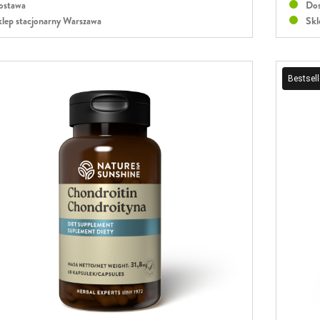
stawa
Dos
lep stacjonarny Warszawa
Skl
Bestsell