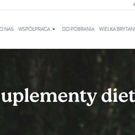
O NAS
WSPÓŁPRACA
DO POBRANIA
WIELKA BRYTAN
uplementy die