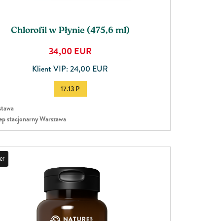
Chlorofil w Płynie (475,6 ml)
34,00
EUR
Klient VIP: 24,00 EUR
17.13 P
tawa
ep stacjonarny Warszawa
er