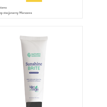
tawa
ep stacjonarny Warszawa