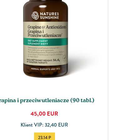
United Kingdom
apina i przeciwutleniacze (90 tabl.)
45,00
EUR
Klient VIP: 32,40 EUR
23.14 P