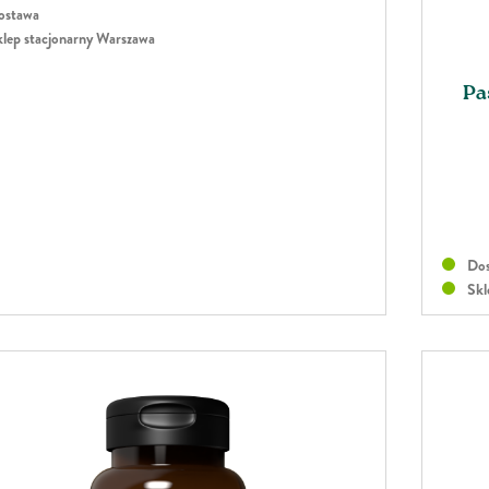
stawa
lep stacjonarny Warszawa
Pa
Dos
Skl