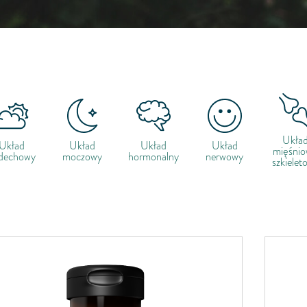
Ukła
Układ
Układ
Układ
Układ
mięśni
dechowy
moczowy
hormonalny
nerwowy
szkielet