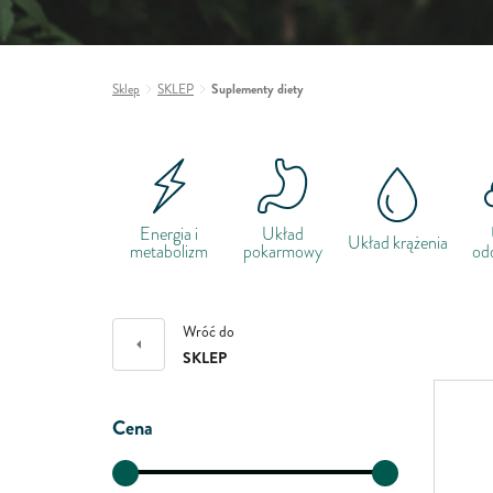
Sklep
SKLEP
Suplementy diety
Energia i
Układ
Układ krążenia
metabolizm
pokarmowy
od
Wróć do
SKLEP
Cena