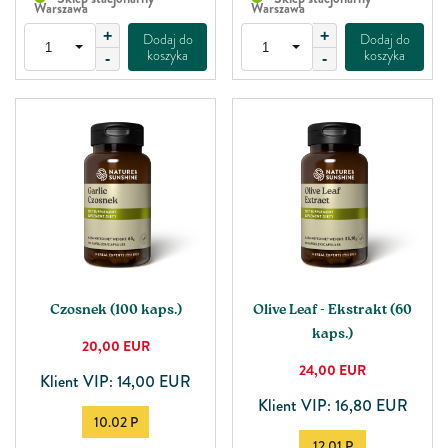
Warszawa
Warszawa
+
+
Dodaj do
Dodaj do
koszyka
koszyka
-
-
Czosnek (100 kaps.)
Olive Leaf - Ekstrakt (60
kaps.)
20,00
EUR
24,00
EUR
Klient VIP: 14,00 EUR
Klient VIP: 16,80 EUR
10.02 P
12.01 P