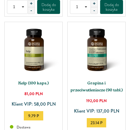
+
+
Dodaj do
Dodaj do
koszyka
koszyka
-
-
Kelp (100 kaps.)
Grapina i
przeciwutleniacze (90 tabl.)
81,00
PLN
192,00
PLN
Klient VIP: 58,00 PLN
Klient VIP: 137,00 PLN
9.79 P
23.14 P
Dostawa