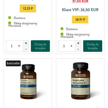
37,00
EUR
12.23 P
Klient VIP: 26,50 EUR
Dostawa
18.91 P
Sklep stacjonarny
Warszawa
Dostawa
Sklep stacjonarny
Warszawa
+
+
Dodaj do
Dodaj do
koszyka
koszyka
-
-
Bestseller