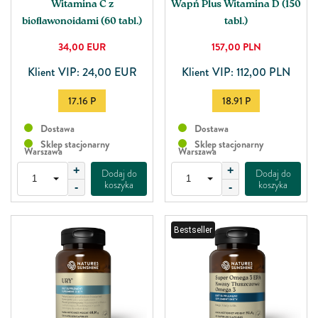
Witamina C z
Wapń Plus Witamina D (150
bioﬂawonoidami (60 tabl.)
tabl.)
34,00
EUR
157,00
PLN
Klient VIP: 24,00 EUR
Klient VIP: 112,00 PLN
17.16 P
18.91 P
Dostawa
Dostawa
Sklep stacjonarny
Sklep stacjonarny
Warszawa
Warszawa
+
+
Dodaj do
Dodaj do
koszyka
koszyka
-
-
Bestseller