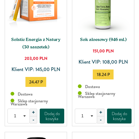
Solstic Energia z Natury
Sok aloesowy (946 ml.)
(30 saszetek)
151,00
PLN
203,00
PLN
Klient VIP: 108,00 PLN
Klient VIP: 145,00 PLN
18.24 P
24.47 P
Dostawa
Sklep stacjonarny
Dostawa
Warszawa
Sklep stacjonarny
Warszawa
+
+
Dodaj do
Dodaj do
koszyka
koszyka
-
-