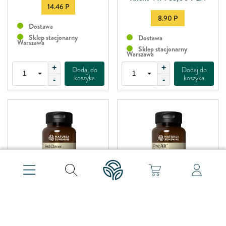
14.46 P
8.90 P
Dostawa
Sklep stacjonarny
Dostawa
Warszawa
Sklep stacjonarny
Warszawa
+
+
Dodaj do
Dodaj do
koszyka
koszyka
-
-
Czerwona Koniczyna (100
Cynk ALT (120 tabl.)
kaps.)
71,00
PLN