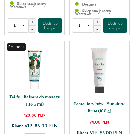
Sklep stacjonarny
Dostawa
Warszawa
Sklep stacjonarny
Warszawa
+
+
Dodaj do
Dodaj do
koszyka
koszyka
-
-
Bestseller
Tei-fu - Balsam do masażu
Pasta do zębów - Sunshine
(118,3 ml)
Brite (100 g)
120,00
PLN
74,00
PLN
Klient VIP: 86,00 PLN
Klient VIP: 53,00 PLN