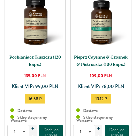
Pochłaniacz Tłuszczu (120
Pieprz Cayenne & Czosnek
kaps.)
& Pietruszka (100 kaps.)
139,00
PLN
109,00
PLN
Klient VIP: 99,00 PLN
Klient VIP: 78,00 PLN
16.68 P
13.12 P
Dostawa
Dostawa
Sklep stacjonarny
Sklep stacjonarny
Warszawa
Warszawa
+
+
Dodaj do
Dodaj do
koszyka
koszyka
-
-