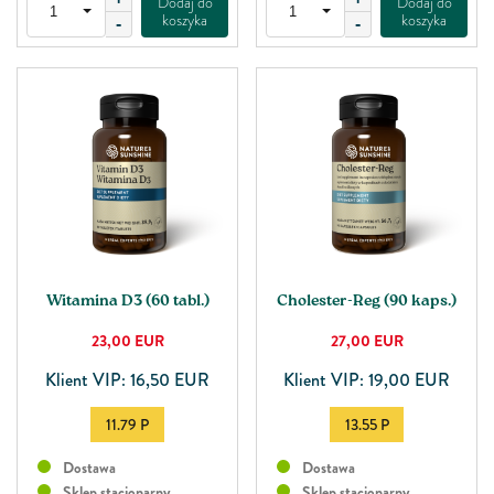
Dodaj do
Dodaj do
koszyka
koszyka
-
-
Witamina D3 (60 tabl.)
Cholester-Reg (90 kaps.)
23,00
EUR
27,00
EUR
Klient VIP: 16,50 EUR
Klient VIP: 19,00 EUR
11.79 P
13.55 P
Dostawa
Dostawa
Sklep stacjonarny
Sklep stacjonarny