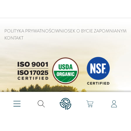
POLITYKA PRYWATNOŚCI
WNIOSEK O BYCIE ZAPOMNIANYM
KONTAKT