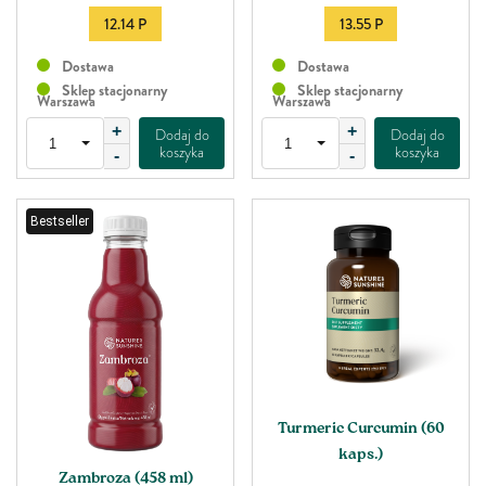
12.14 P
13.55 P
Dostawa
Dostawa
Sklep stacjonarny
Sklep stacjonarny
Warszawa
Warszawa
+
+
Dodaj do
Dodaj do
koszyka
koszyka
-
-
Bestseller
Turmeric Curcumin (60
kaps.)
Zambroza (458 ml)