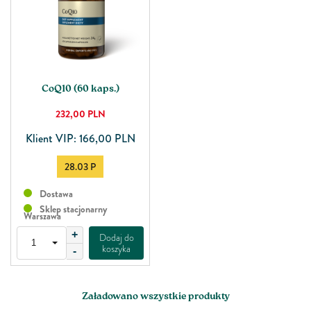
CoQ10 (60 kaps.)
232,00
PLN
Klient VIP: 166,00 PLN
28.03 P
Dostawa
Sklep stacjonarny
Warszawa
+
Dodaj do
koszyka
-
Załadowano wszystkie produkty