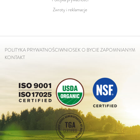
Zwroty i reklamacje
POLITYKA PRYWATNOŚCI
WNIOSEK O BYCIE ZAPOMNIANYM
KONTAKT