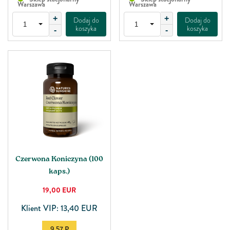
Warszawa
Warszawa
+
+
Dodaj do
Dodaj do
koszyka
koszyka
-
-
Czerwona Koniczyna (100
kaps.)
19,00
EUR
Klient VIP: 13,40 EUR
9.57 P