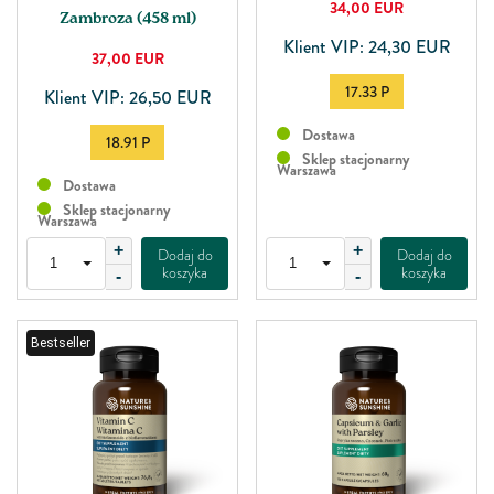
34,00
EUR
Zambroza (458 ml)
Klient VIP: 24,30 EUR
37,00
EUR
17.33 P
Klient VIP: 26,50 EUR
Dostawa
18.91 P
Sklep stacjonarny
Warszawa
Dostawa
Sklep stacjonarny
Warszawa
+
+
Dodaj do
Dodaj do
koszyka
koszyka
-
-
Bestseller