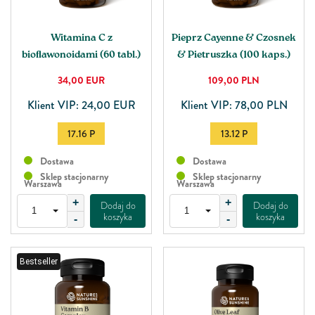
Witamina C z
Pieprz Cayenne & Czosnek
bioﬂawonoidami (60 tabl.)
& Pietruszka (100 kaps.)
34,00
EUR
109,00
PLN
Klient VIP: 24,00 EUR
Klient VIP: 78,00 PLN
17.16 P
13.12 P
Dostawa
Dostawa
Sklep stacjonarny
Sklep stacjonarny
Warszawa
Warszawa
+
+
Dodaj do
Dodaj do
koszyka
koszyka
-
-
Bestseller