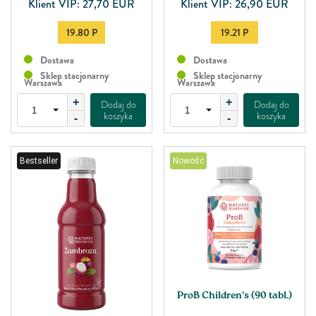
Klient VIP: 27,70 EUR
Klient VIP: 26,90 EUR
19.80 P
19.21 P
Dostawa
Dostawa
Sklep stacjonarny
Sklep stacjonarny
Warszawa
Warszawa
+
+
Dodaj do
Dodaj do
koszyka
koszyka
-
-
Bestseller
Nowość
ProB Children's (90 tabl.)