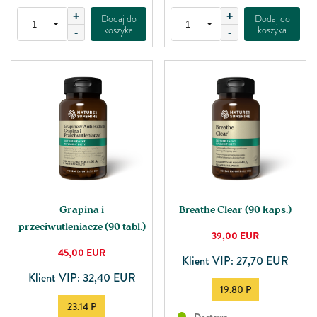
+
+
Dodaj do
Dodaj do
koszyka
koszyka
-
-
Grapina i
Breathe Clear (90 kaps.)
przeciwutleniacze (90 tabl.)
39,00
EUR
45,00
EUR
Klient VIP: 27,70 EUR
Klient VIP: 32,40 EUR
19.80 P
23.14 P