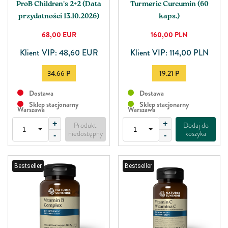
ProB Children's 2+2 (Data
Turmeric Curcumin (60
przydatności 13.10.2026)
kaps.)
68,00
EUR
160,00
PLN
Klient VIP: 48,60 EUR
Klient VIP: 114,00 PLN
34.66 P
19.21 P
Dostawa
Dostawa
Sklep stacjonarny
Sklep stacjonarny
Warszawa
Warszawa
+
+
Produkt
Dodaj do
niedostępny
koszyka
-
-
Bestseller
Bestseller