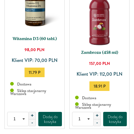
Witamina D3 (60 tabl.)
98,00
PLN
Zambroza (458 ml)
Klient VIP: 70,00 PLN
157,00
PLN
11.79 P
Klient VIP: 112,00 PLN
Dostawa
18.91 P
Sklep stacjonarny
Warszawa
Dostawa
Sklep stacjonarny
Warszawa
+
+
Dodaj do
Dodaj do
koszyka
koszyka
-
-