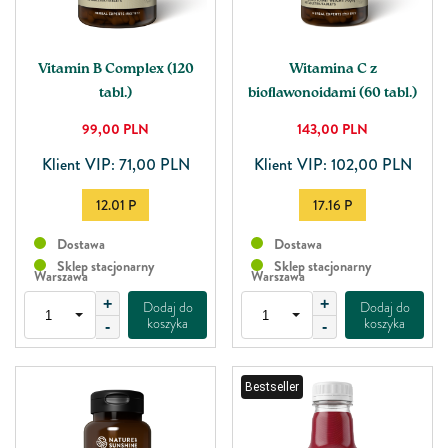
Vitamin B Complex (120
Witamina C z
tabl.)
bioﬂawonoidami (60 tabl.)
99,00
PLN
143,00
PLN
Klient VIP: 71,00 PLN
Klient VIP: 102,00 PLN
12.01 P
17.16 P
Dostawa
Dostawa
Sklep stacjonarny
Sklep stacjonarny
Warszawa
Warszawa
+
+
Dodaj do
Dodaj do
koszyka
koszyka
-
-
Bestseller