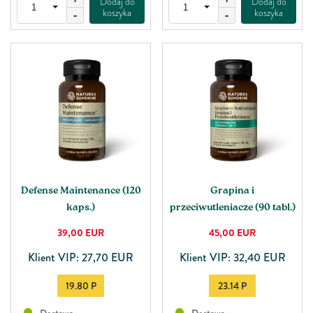
Dodaj do
Dodaj do
koszyka
koszyka
-
-
Defense Maintenance (120
Grapina i
kaps.)
przeciwutleniacze (90 tabl.)
39,00
EUR
45,00
EUR
Klient VIP: 27,70 EUR
Klient VIP: 32,40 EUR
19.80 P
23.14 P