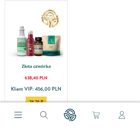
Złota czwórka
638,40
PLN
Klient VIP: 456,00 PLN
76.76 P
Dostawa
Sklep stacjonarny
Warszawa
+
Dodaj do