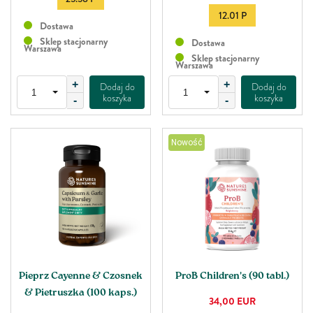
12.01 P
Dostawa
Sklep stacjonarny
Dostawa
Warszawa
Sklep stacjonarny
Warszawa
+
+
Dodaj do
Dodaj do
koszyka
koszyka
-
-
Nowość
Pieprz Cayenne & Czosnek
ProB Children's (90 tabl.)
& Pietruszka (100 kaps.)
34,00
EUR