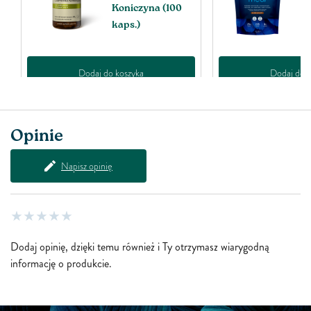
Koniczyna (100
C
)
kaps.)
Dodaj do koszyka
Dodaj do k
Opinie
Napisz opinię
Dodaj opinię, dzięki temu również i Ty otrzymasz wiarygodną
informację o produkcie.