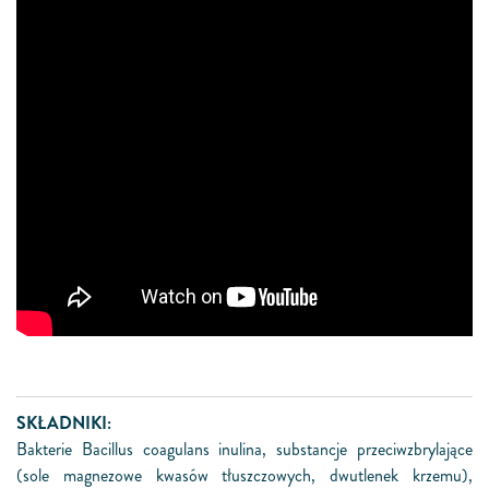
SKŁADNIKI:
Bakterie Bacillus coagulans inulina, substancje przeciwzbrylające
(sole magnezowe kwasów tłuszczowych, dwutlenek krzemu),