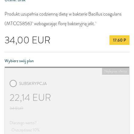
Produkt uzupełnia codzienną dietę w bakterie Bacillus coagulans
(MTCC5856) wzbogacając florę bakteryjną jelit.
34,00
EUR
17.60 P
Wybierz swój plan
Najlepsza oferta
SUBSKRYPCJA
22,14
EUR
34
EUR
Dlaczego warto?
· Oszczędzasz 10%