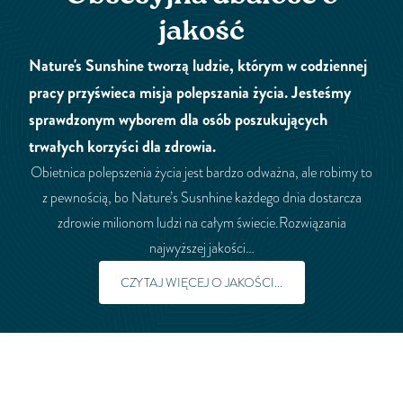
jakość
Nature's Sunshine tworzą ludzie, którym w codziennej
pracy przyświeca misja polepszania życia. Jesteśmy
sprawdzonym wyborem dla osób poszukujących
trwałych korzyści dla zdrowia.
Obietnica polepszenia życia jest bardzo odważna, ale robimy to
z pewnością, bo Nature’s Susnhine każdego dnia dostarcza
zdrowie milionom ludzi na całym świecie.Rozwiązania
najwyższej jakości…
CZYTAJ WIĘCEJ O JAKOŚCI...