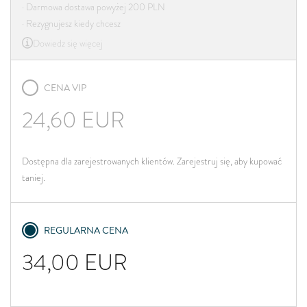
· Darmowa dostawa powyżej 200 PLN
· Rezygnujesz kiedy chcesz
Dowiedz się więcej
CENA VIP
24,60
EUR
Dostępna dla zarejestrowanych klientów. Zarejestruj się, aby kupować
taniej.
REGULARNA CENA
34,00
EUR