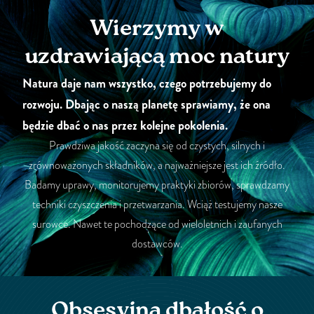
Wierzymy w
uzdrawiającą moc natury
Natura daje nam wszystko, czego potrzebujemy do
rozwoju. Dbając o naszą planetę sprawiamy, że ona
będzie dbać o nas przez kolejne pokolenia.
Prawdziwa jakość zaczyna się od czystych, silnych i
zrównoważonych składników, a najważniejsze jest ich źródło.
Badamy uprawy, monitorujemy praktyki zbiorów, sprawdzamy
techniki czyszczenia i przetwarzania. Wciąż testujemy nasze
surowce. Nawet te pochodzące od wieloletnich i zaufanych
dostawców.
Obsesyjna dbałość o