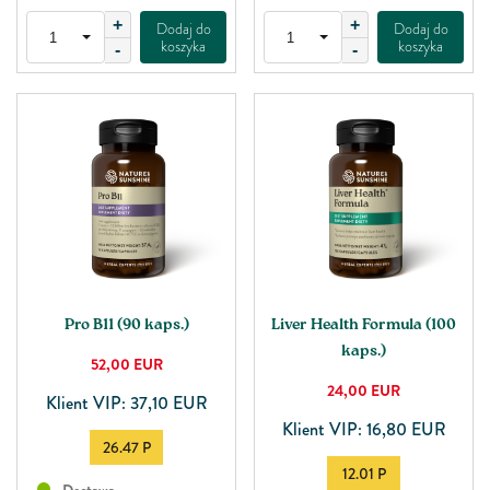
+
+
Dodaj do
Dodaj do
koszyka
koszyka
-
-
Pro B11 (90 kaps.)
Liver Health Formula (100
kaps.)
52,00
EUR
24,00
EUR
Klient VIP: 37,10 EUR
Klient VIP: 16,80 EUR
26.47 P
12.01 P