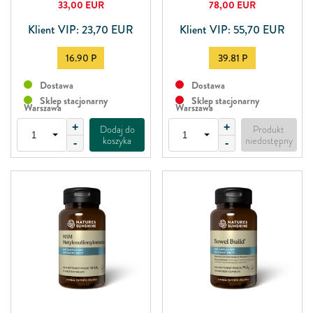
33,00
EUR
78,00
EUR
Klient VIP: 23,70 EUR
Klient VIP: 55,70 EUR
16.90 P
39.81 P
Dostawa
Dostawa
Sklep stacjonarny
Sklep stacjonarny
Warszawa
Warszawa
+
+
Dodaj do
Produkt
koszyka
niedostępny
-
-