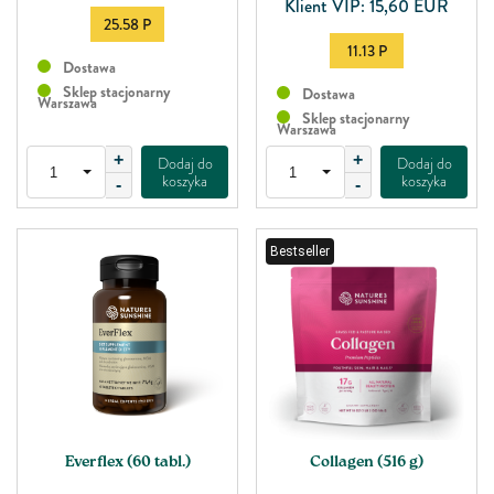
Klient VIP: 15,60 EUR
25.58 P
11.13 P
Dostawa
Sklep stacjonarny
Dostawa
Warszawa
Sklep stacjonarny
Warszawa
+
+
Dodaj do
Dodaj do
koszyka
koszyka
-
-
Bestseller
Everflex (60 tabl.)
Collagen (516 g)