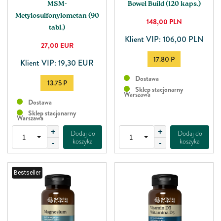
MSM-
Bowel Build (120 kaps.)
Metylosulfonylometan (90
148,00
PLN
tabl.)
Klient VIP: 106,00 PLN
27,00
EUR
17.80 P
Klient VIP: 19,30 EUR
Dostawa
13.75 P
Sklep stacjonarny
Warszawa
Dostawa
Sklep stacjonarny
Warszawa
+
+
Dodaj do
Dodaj do
koszyka
koszyka
-
-
Bestseller