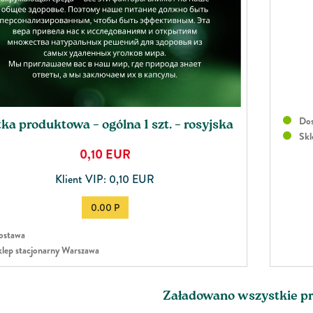
Dos
ka produktowa – ogólna 1 szt. – rosyjska
Skl
0,10
EUR
Klient VIP: 0,10 EUR
0.00 P
stawa
lep stacjonarny Warszawa
Załadowano wszystkie p