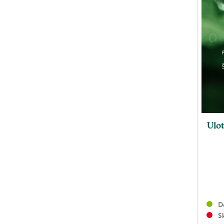
Ulot
Do
Sk