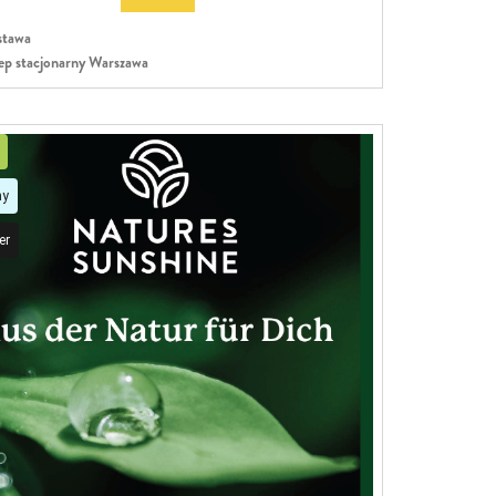
tawa
ep stacjonarny Warszawa
my
er