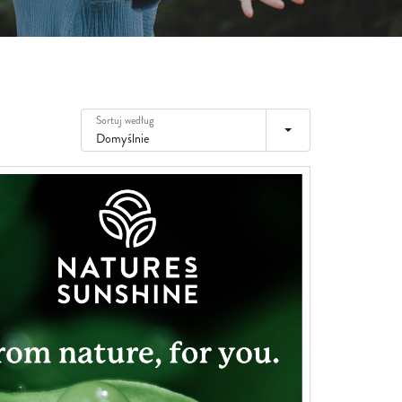
Irlandia
Włochy
Łotwa
Litwa
Sortuj według
Luksemburg
Domyślnie
Malta
Niderlandy
Poland
Portugalia
Rumunia
Słowacja
Słowenia
Hiszpania
Szwecja