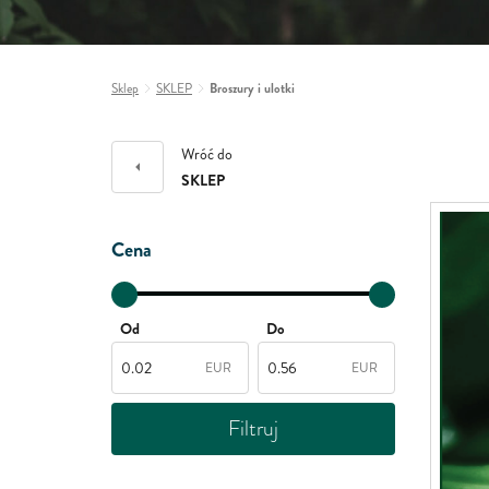
Sklep
SKLEP
Broszury i ulotki
Wróć do
SKLEP
Cena
Od
Do
EUR
EUR