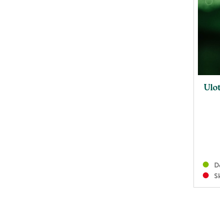
Ulot
Do
Sk