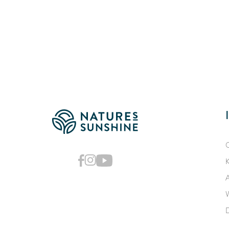
O
K
A
W
D