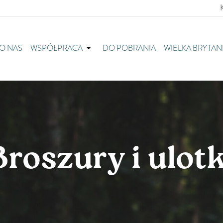
O NAS
WSPÓŁPRACA
DO POBRANIA
WIELKA BRYTAN
Broszury i ulotk