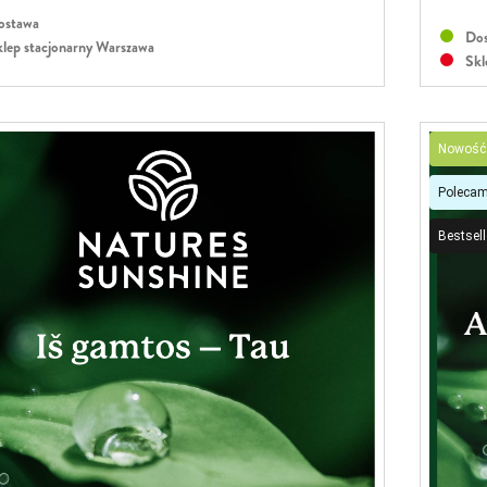
stawa
Dos
lep stacjonarny Warszawa
Skl
Nowość
Poleca
Bestsell