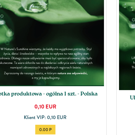
otka produktowa - ogólna 1 szt. - Polska
Ul
0,10
EUR
Klient VIP: 0,10 EUR
0.00 P