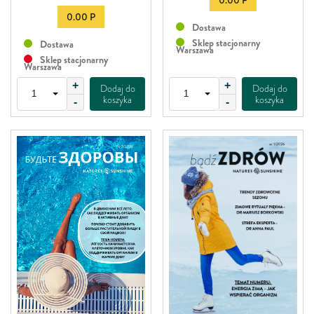
0.00 P
Dostawa
Sklep stacjonarny
Dostawa
Warszawa
Sklep stacjonarny
Warszawa
+
+
Dodaj do
Dodaj do
koszyka
koszyka
-
-