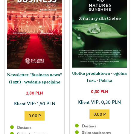
Ulotka produktowa - ogólna
Newsletter "Business news"
1 szt. - Polska
(1 szt.) - wydanie specjalne
0,30
PLN
2,80
PLN
Klient VIP: 0,30 PLN
Klient VIP: 1,50 PLN
0.00 P
0.00 P
Dostawa
Dostawa
Sklep stacjonarny
Sklep stacjonarny