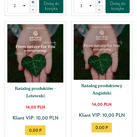
+
+
Dodaj do
Dodaj do
koszyka
koszyka
-
-
Katalog produktowy
Katalog produktów -
Angielski
Łotewski
14,00
PLN
14,00
PLN
Klient VIP: 10,00 PLN
Klient VIP: 10,00 PLN
0.00 P
0.00 P