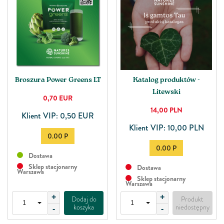
Broszura Power Greens LT
Katalog produktów -
Litewski
0,70
EUR
14,00
PLN
Klient VIP: 0,50 EUR
Klient VIP: 10,00 PLN
0.00 P
0.00 P
Dostawa
Sklep stacjonarny
Dostawa
Warszawa
Sklep stacjonarny
Warszawa
+
+
Dodaj do
Produkt
koszyka
niedostępny
-
-