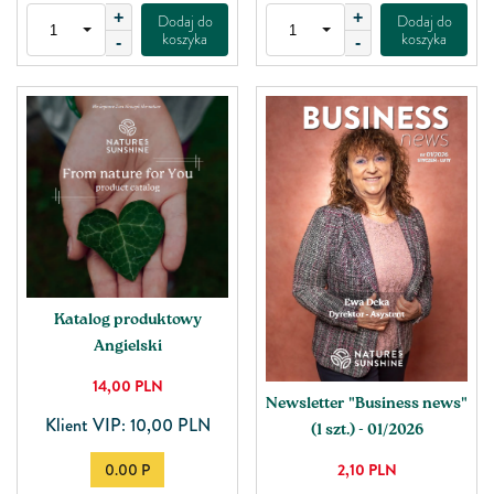
+
+
Dodaj do
Dodaj do
koszyka
koszyka
-
-
Katalog produktowy
Angielski
14,00
PLN
Newsletter "Business news"
Klient VIP: 10,00 PLN
(1 szt.) - 01/2026
2,10
PLN
0.00 P