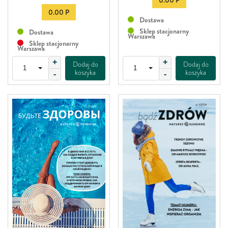
0.00 P
Dostawa
Sklep stacjonarny
Dostawa
Warszawa
Sklep stacjonarny
Warszawa
+
+
Dodaj do
Dodaj do
koszyka
koszyka
-
-