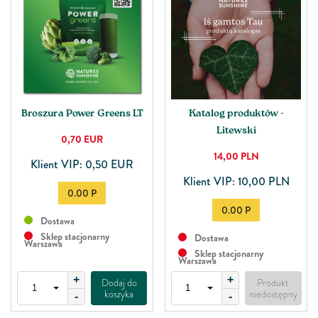
Broszura Power Greens LT
Katalog produktów -
Litewski
0,70
EUR
14,00
PLN
Klient VIP: 0,50 EUR
Klient VIP: 10,00 PLN
0.00 P
0.00 P
Dostawa
Sklep stacjonarny
Dostawa
Warszawa
Sklep stacjonarny
Warszawa
+
+
Dodaj do
Produkt
koszyka
niedostępny
-
-