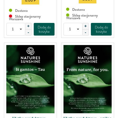
0.00 P
Dostawa
Dostawa
Sklep stacjonarny
Sklep stacjonarny
Warszawa
Warszawa
+
+
Dodaj do
Dodaj do
koszyka
koszyka
-
-