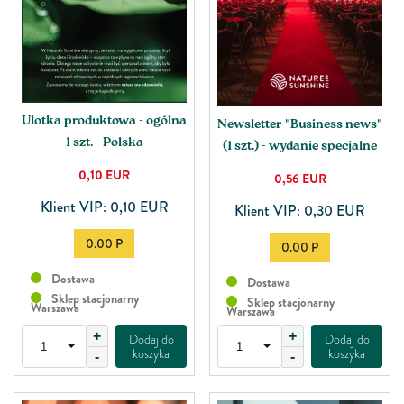
Ulotka produktowa - ogólna
Newsletter "Business news"
1 szt. - Polska
(1 szt.) - wydanie specjalne
0,10
EUR
0,56
EUR
Klient VIP: 0,10 EUR
Klient VIP: 0,30 EUR
0.00 P
0.00 P
Dostawa
Dostawa
Sklep stacjonarny
Sklep stacjonarny
Warszawa
Warszawa
+
+
Dodaj do
Dodaj do
koszyka
koszyka
-
-