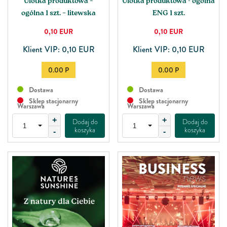
Ulotka produktowa –
Ulotka produktowa - ogólna
ogólna 1 szt. – litewska
ENG 1 szt.
0,10
EUR
0,10
EUR
Klient VIP: 0,10 EUR
Klient VIP: 0,10 EUR
0.00 P
0.00 P
Dostawa
Dostawa
Sklep stacjonarny
Sklep stacjonarny
Warszawa
Warszawa
+
+
Dodaj do
Dodaj do
koszyka
koszyka
-
-